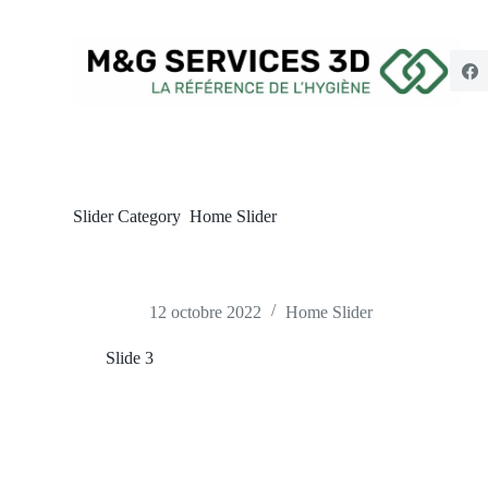
P
a
s
s
e
r
a
u
c
o
n
Slider Category
Home Slider
t
e
n
u
12 octobre 2022
Home Slider
Slide 3